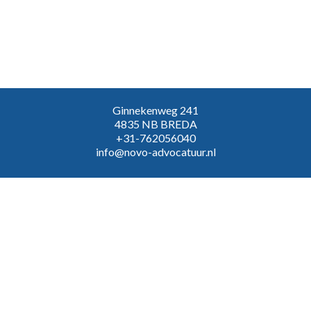
Ginnekenweg 241
4835 NB BREDA
+31-762056040
info@novo-advocatuur.nl
VOLG ONS:
Inloggen
Algemene voorwaarden
© 2026 NOVO Advocatuur