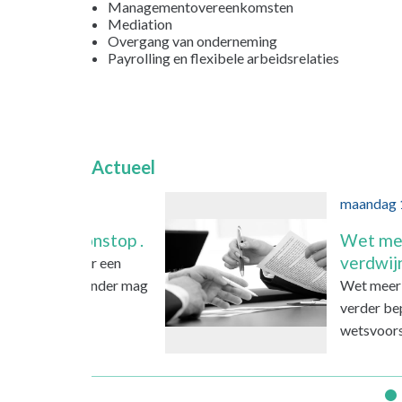
Managementovereenkomsten
Mediation
Overgang van onderneming
Payrolling en flexibele arbeidsrelaties
Actueel
maandag 18 mei 2026
Wet meer zekerhe
verdwijnt en flex
Wet meer zekerheid fl
verder beperkt De Tw
wetsvoorstel Wet meer
•