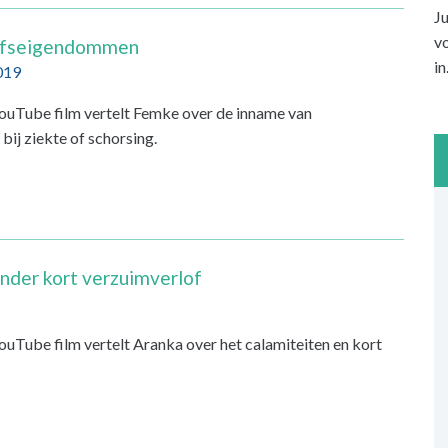
Ju
vo
ijfseigendommen
in
019
uTube film vertelt Femke over de inname van
ij ziekte of schorsing.
nder kort verzuimverlof
Tube film vertelt Aranka over het calamiteiten en kort