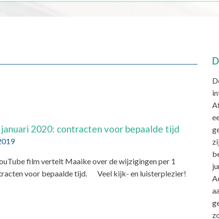
D
D
i
Af
ee
 januari 2020: contracten voor bepaalde tijd
ge
2019
zi
be
Tube film vertelt Maaike over de wijzigingen per 1
j
racten voor bepaalde tijd. Veel kijk- en luisterplezier!
A
aa
g
zo