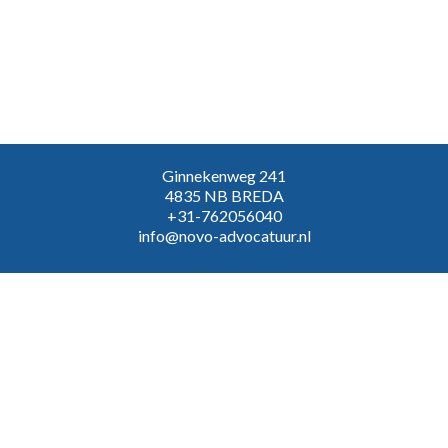
Ginnekenweg 241
4835 NB BREDA
+31-762056040
info@novo-advocatuur.nl
VOLG ONS:
Inloggen
Algemene voorwaarden