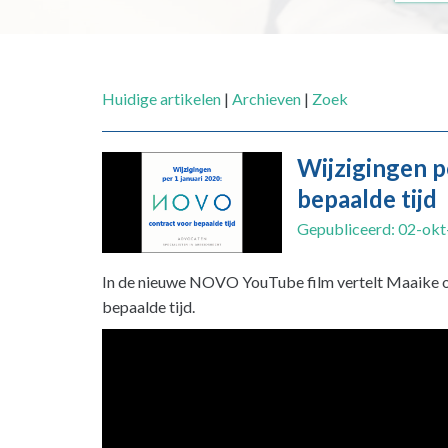
Huidige artikelen
|
Archieven
|
Zoek
Wijzigingen p
bepaalde tijd
Gepubliceerd: 02-okt
In de nieuwe NOVO YouTube film vertelt Maaike ov
bepaalde tijd.