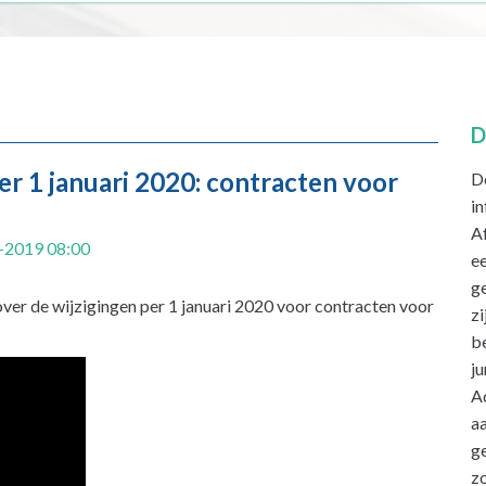
D
er 1 januari 2020: contracten voor
D
i
Af
-2019 08:00
ee
ge
er de wijzigingen per 1 januari 2020 voor contracten voor
zi
be
j
A
aa
g
zo