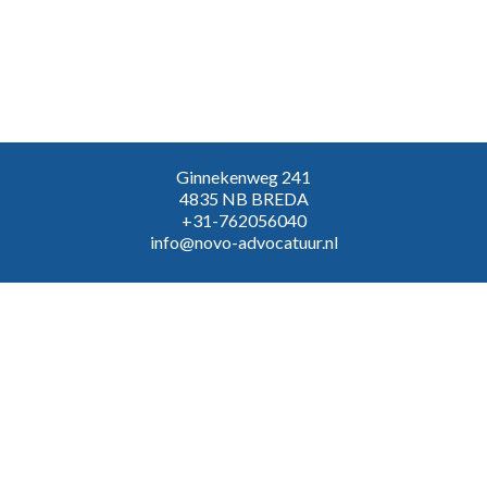
Ginnekenweg 241
4835 NB BREDA
+31-762056040
info@novo-advocatuur.nl
VOLG ONS:
Inloggen
Algemene voorwaarden