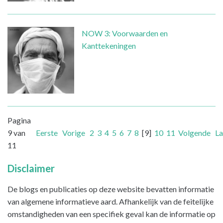
NOW 3: Voorwaarden en
Kanttekeningen
Pagina
9 van
Eerste
Vorige
2
3
4
5
6
7
8
[9]
10
11
Volgende
La
11
Disclaimer
De blogs en publicaties op deze website bevatten informatie
van algemene informatieve aard. Afhankelijk van de feitelijke
omstandigheden van een specifiek geval kan de informatie op