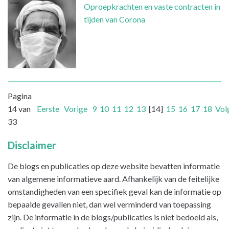
Oproepkrachten en vaste contracten in
tijden van Corona
Pagina
14 van
Eerste
Vorige
9
10
11
12
13
[14]
15
16
17
18
Vol
33
Disclaimer
De blogs en publicaties op deze website bevatten informatie
van algemene informatieve aard. Afhankelijk van de feitelijke
omstandigheden van een specifiek geval kan de informatie op
bepaalde gevallen niet, dan wel verminderd van toepassing
zijn. De informatie in de blogs/publicaties is niet bedoeld als,